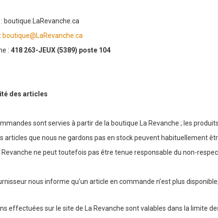
t : boutique.LaRevanche.ca
:
boutique@LaRevanche.ca
ne :
418 263-JEUX (5389) poste 104
ité des articles
ommandes sont servies à partir de la boutique La Revanche ; les produi
s articles que nous ne gardons pas en stock peuvent habituellement êtr
Revanche ne peut toutefois pas être tenue responsable du non-respect d
rnisseur nous informe qu’un article en commande n’est plus disponible, 
s effectuées sur le site de La Revanche sont valables dans la limite des 