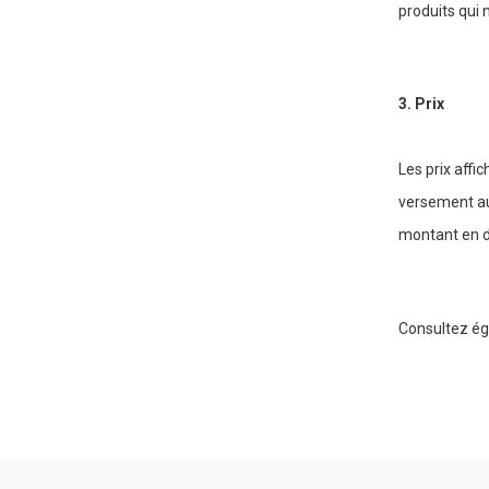
produits qui 
3. Prix
Les prix affic
versement au
montant en do
Consultez ég