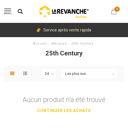
0
MENU
Service après vente rapide
Accueil
/
Marques
/
25th Century
25th Century
Aucun produit n'a été trouvé
CONTINUER LES ACHATS