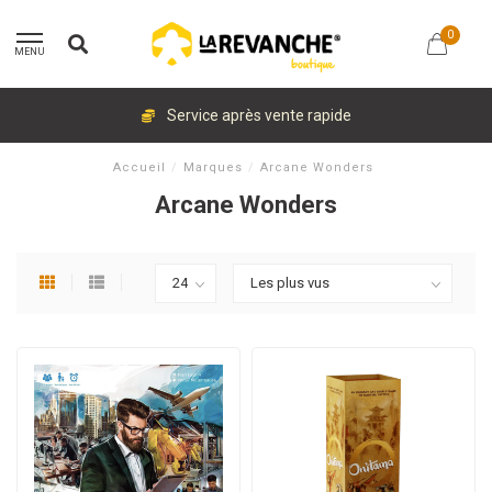
0
MENU
Service après vente rapide
Accueil
/
Marques
/
Arcane Wonders
Arcane Wonders