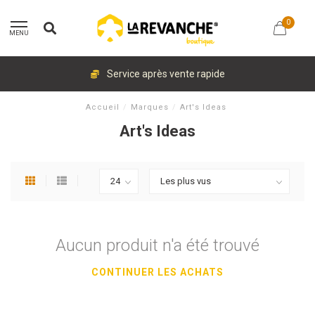
0
MENU
Service après vente rapide
Accueil
/
Marques
/
Art's Ideas
Art's Ideas
Aucun produit n'a été trouvé
CONTINUER LES ACHATS