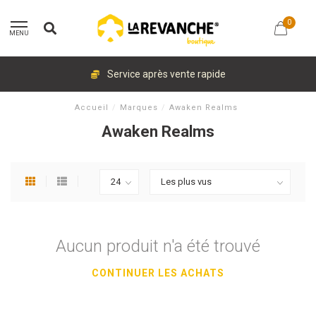
0
MENU
Service après vente rapide
Accueil
/
Marques
/
Awaken Realms
Awaken Realms
Aucun produit n'a été trouvé
CONTINUER LES ACHATS