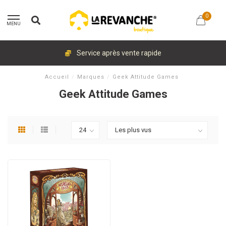
0
MENU
Service après vente rapide
Accueil
/
Marques
/
Geek Attitude Games
Geek Attitude Games