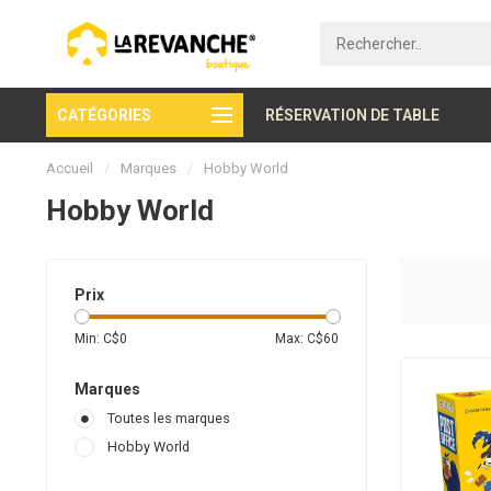
CATÉGORIES
Paiement sécurisé
RÉSERVATION DE TABLE
Accueil
/
Marques
/
Hobby World
Hobby World
Prix
Min: C$
0
Max: C$
60
Marques
Toutes les marques
Hobby World