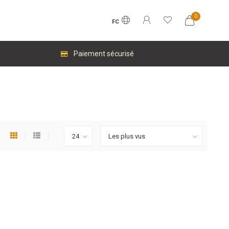
0
FC
Paiement sécurisé