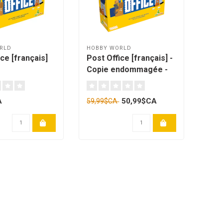
RLD
HOBBY WORLD
ce [français]
Post Office [français] -
Copie endommagée -
001
A
50,99$CA
59,99$CA