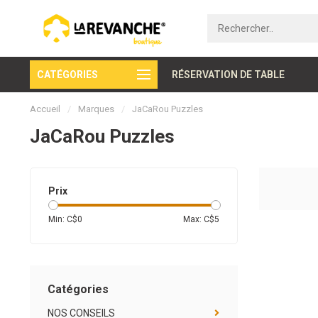
CATÉGORIES
Paiement sécurisé
RÉSERVATION DE TABLE
Accueil
/
Marques
/
JaCaRou Puzzles
JaCaRou Puzzles
Prix
Min: C$
0
Max: C$
5
Catégories
NOS CONSEILS