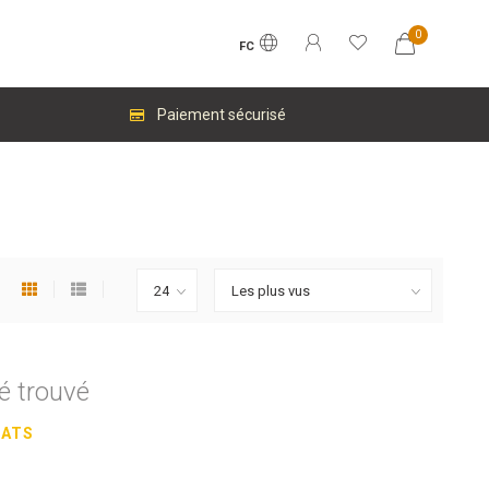
0
FC
Paiement sécurisé
é trouvé
HATS