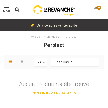
0
MENU
Service après vente rapide
Accueil
/
Marques
/
Perplext
Perplext
Aucun produit n'a été trouvé
CONTINUER LES ACHATS