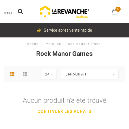
0
MENU
Service après vente rapide
Accueil
/
Marques
/
Rock Manor Games
Rock Manor Games
Aucun produit n'a été trouvé
CONTINUER LES ACHATS