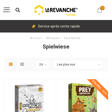
0
MENU
Service après vente rapide
Accueil
/
Marques
/
Spielwiese
Spielwiese
SOLDES -27%