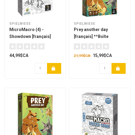
SPIELWIESE
SPIELWIESE
MicroMacro (4) -
Prey another day
Showdown [français]
[français] **Boîte
endommagée - 01**
44,99$CA
15,99$CA
21,99$CA