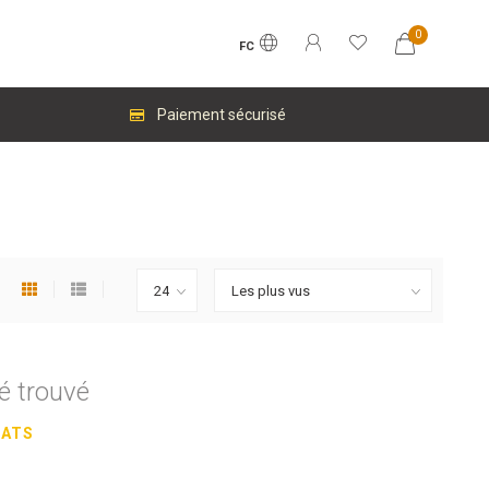
0
FC
Paiement sécurisé
é trouvé
HATS