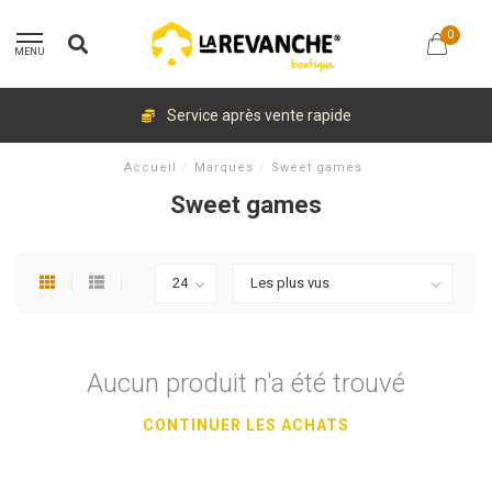
0
MENU
Service après vente rapide
Accueil
/
Marques
/
Sweet games
Sweet games
Aucun produit n'a été trouvé
CONTINUER LES ACHATS