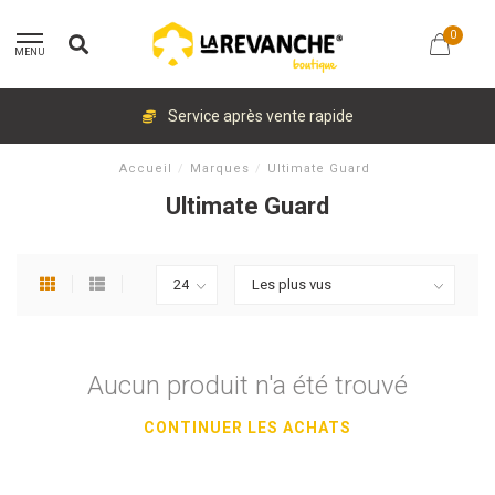
0
MENU
Service après vente rapide
Accueil
/
Marques
/
Ultimate Guard
Ultimate Guard
Aucun produit n'a été trouvé
CONTINUER LES ACHATS