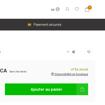
0
FC
Paiement sécurisé
S
En stock
$CA
Sans les taxes
Disponibilité en boutique
Ajouter au panier