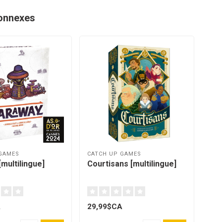
onnexes
GAMES
CATCH UP GAMES
STU
multilingue]
Courtisans [multilingue]
Mid
A
29,99$CA
46