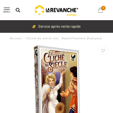
0
MENU
Service après vente rapide
Accueil
/
Cliché du siècle (le) : Avant-Première [français]