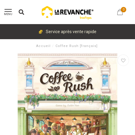
0
MENU
Service après vente rapide
Accueil
/
Coffee Rush [français]