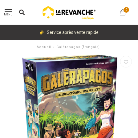
0
MENU
Service après vente rapide
Accueil
/
Galèrapagos [français]