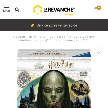
0
MENU
Service après vente rapide
Accueil
/
Harry Potter - Combat contre les forces des
ténèbres [français]**Boîte endommagée - 01**