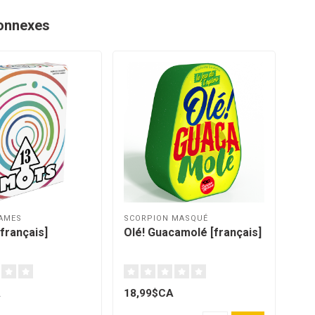
onnexes
AMES
SCORPION MASQUÉ
FOX
français]
Olé! Guacamolé [français]
Mot
A
18,99$CA
14