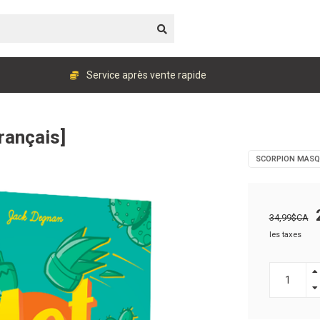
Service après vente rapide
rançais]
SCORPION MASQ
34,99$CA
les taxes