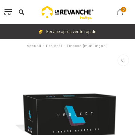
0
MENU
Service après vente rapide
Accueil
/
Project L : Finesse [multilingue]