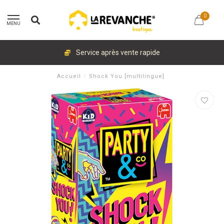
0
MENU
Service après vente rapide
Accueil
/
Shock You [multilingue]