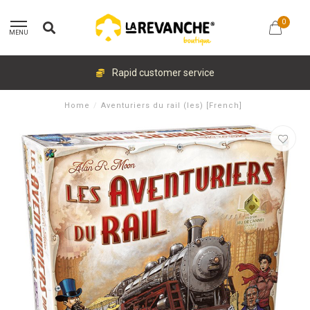
0
MENU
Rapid customer service
Home
/
Aventuriers du rail (les) [French]