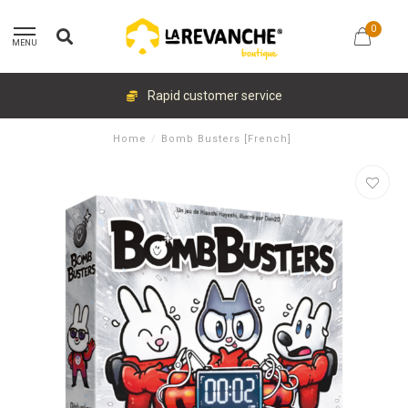
0
MENU
Rapid customer service
Home
/
Bomb Busters [French]