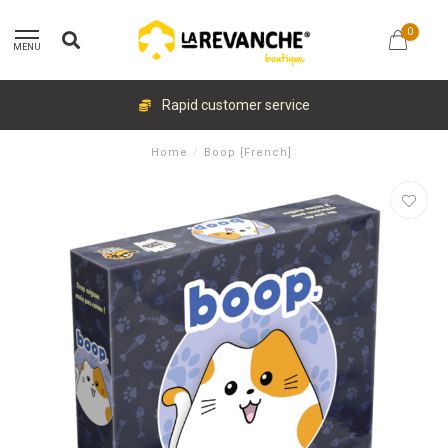
0
MENU
Rapid customer service
Home
/
Boop [French]