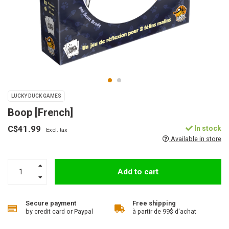
LUCKY DUCK GAMES
Boop [French]
C$41.99
In stock
Excl. tax
Available in store
Add to cart
Secure payment
Free shipping
by credit card or Paypal
à partir de 99$ d'achat