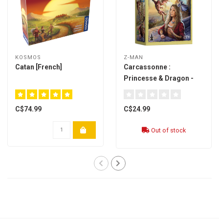
KOSMOS
Z-MAN
Catan [French]
Carcassonne :
Princesse & Dragon -
extension 3 [French]
C$74.99
C$24.99
Out of stock