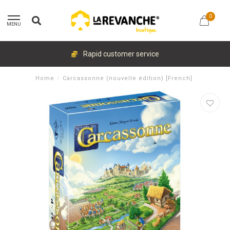
0
MENU
Rapid customer service
Home
/
Carcassonne (nouvelle édition) [French]