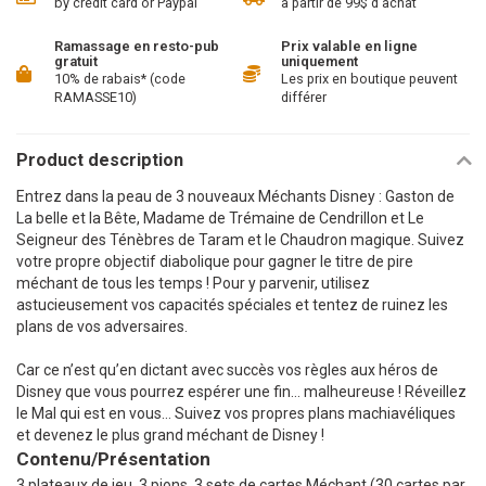
by credit card or Paypal
à partir de 99$ d'achat
Ramassage en resto-pub
Prix valable en ligne
gratuit
uniquement
10% de rabais* (code
Les prix en boutique peuvent
RAMASSE10)
différer
Product description
Entrez dans la peau de 3 nouveaux Méchants Disney : Gaston de
La belle et la Bête, Madame de Trémaine de Cendrillon et Le
Seigneur des Ténèbres de Taram et le Chaudron magique. Suivez
votre propre objectif diabolique pour gagner le titre de pire
méchant de tous les temps ! Pour y parvenir, utilisez
astucieusement vos capacités spéciales et tentez de ruinez les
plans de vos adversaires.
Car ce n’est qu’en dictant avec succès vos règles aux héros de
Disney que vous pourrez espérer une fin… malheureuse ! Réveillez
le Mal qui est en vous… Suivez vos propres plans machiavéliques
et devenez le plus grand méchant de Disney !
Contenu/Présentation
3 plateaux de jeu, 3 pions, 3 sets de cartes Méchant (30 cartes par