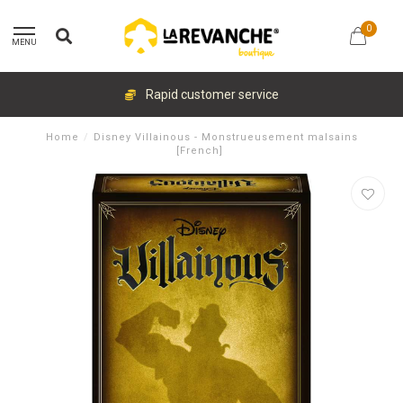
0
MENU
Rapid customer service
Home
/
Disney Villainous - Monstrueusement malsains
[French]