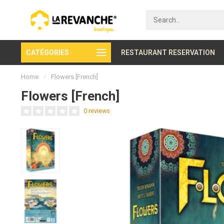
CATÉGORIES
Secure payment
RESTAURANT RESERVATION
Home
/
Flowers [French]
Flowers [French]
0 reviews