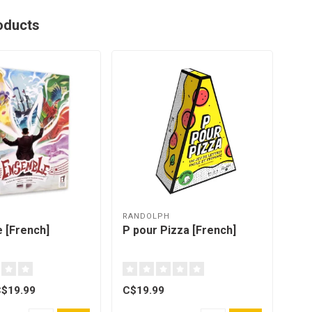
oducts
RANDOLPH
SYN
 [French]
P pour Pizza [French]
Fin
$19.99
C$19.99
C$3