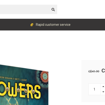
Rapid customer service
C
C$41.99