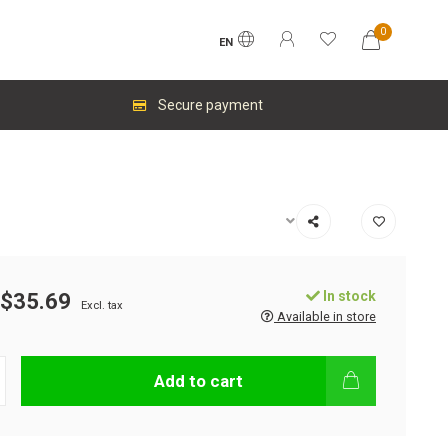
0
EN
Secure payment
In stock
$35.69
Excl. tax
Available in store
Add to cart