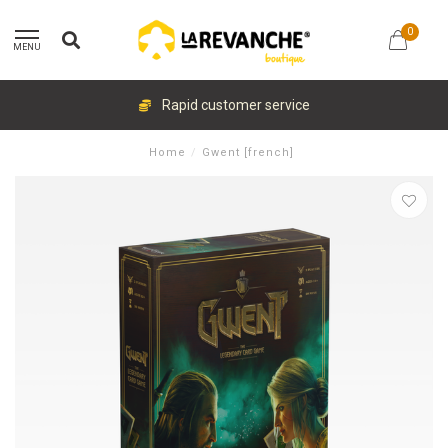
0
MENU
Rapid customer service
Home
/
Gwent [french]