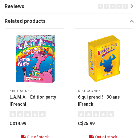
Reviews
Related products
KIKIGAGNE?
KIKIGAGNE?
L.A.M.A. - Édition party
6 qui prend ! - 30 ans
[French]
[French]
C$14.99
C$25.99
Out of stock
Out of stock