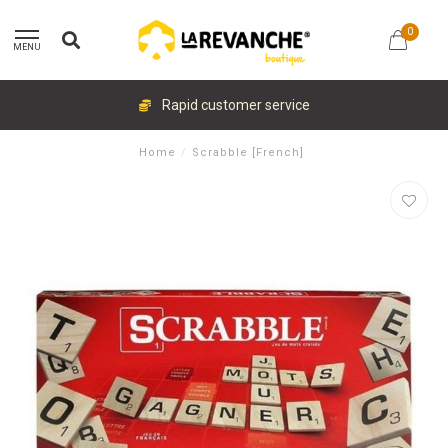
0
MENU
Rapid customer service
Home
/
Scrabble [French]