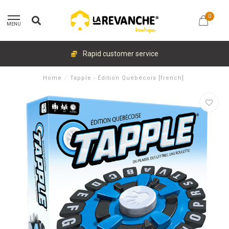
0
MENU
Rapid customer service
Home
/
Tapple - Édition Québécois [french]