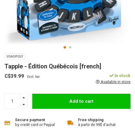
USAOPOLY
Tapple - Édition Québécois [french]
C$39.99
In stock
Excl. tax
Available in store
Add to cart
Secure payment
Free shipping
by credit card or Paypal
à partir de 99$ d'achat