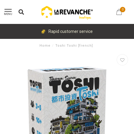
0
MENU
Rapid customer service
Home
/
Toshi Toshi [french]