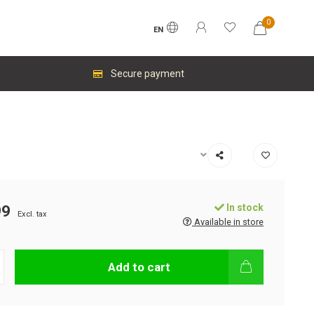
0
EN
Secure payment
In stock
99
Excl. tax
Available in store
Add to cart