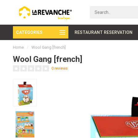
CATÉGORIES
Secure payment
RESTAURANT RESERVATION
Home
/
Wool Gang [french]
Wool Gang [french]
0 reviews