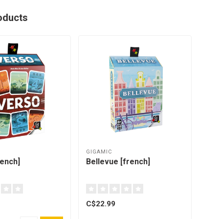
oducts
GIGAMIC
GIG
rench]
Bellevue [french]
13 
C$22.99
C$