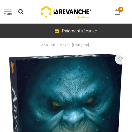
0
MENU
Paiement sécurisé
Accueil
/
Abyss [français]