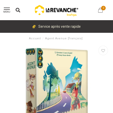
0
MENU
Service après vente rapide
Accueil
/
Agent Avenue [français]