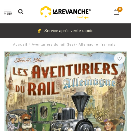
0
MENU
Service après vente rapide
Accueil
/
Aventuriers du rail (les) - Allemagne [français]