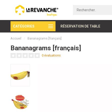
CATÉGORIES
Paiement sécurisé
RÉSERVATION DE TABLE
Accueil
/
Bananagrams [français]
Bananagrams [français]
0 évaluations