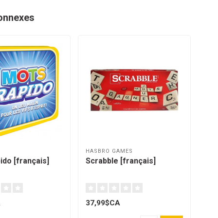
onnexes
HASBRO GAMES
do [français]
Scrabble [français]
A
37,99$CA