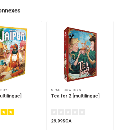
onnexes
WBOYS
SPACE COWBOYS
SPA
ultilingue]
Tea for 2 [multilingue]
Mar
A
29,99$CA
29