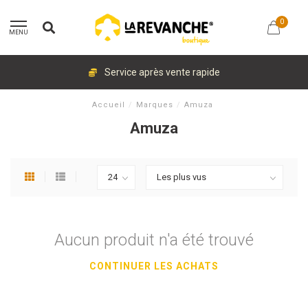
0
MENU
Service après vente rapide
Accueil
/
Marques
/
Amuza
Amuza
Aucun produit n'a été trouvé
CONTINUER LES ACHATS