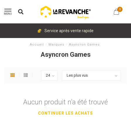
0
MENU
Service après vente rapide
Accueil
/
Marques
/
Asyncron Games
Asyncron Games
Aucun produit n'a été trouvé
CONTINUER LES ACHATS