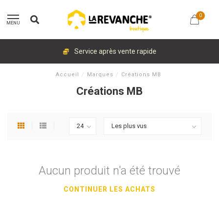
0
MENU
Service après vente rapide
Accueil
/
Marques
/
Créations MB
Créations MB
Aucun produit n'a été trouvé
CONTINUER LES ACHATS