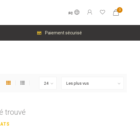
0
FC
Paiement sécurisé
é trouvé
HATS