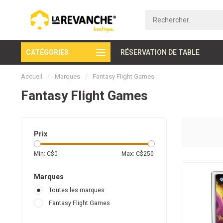
CATÉGORIES
Paiement sécurisé
RÉSERVATION DE TABLE
Accueil
/
Marques
/
Fantasy Flight Games
Fantasy Flight Games
Prix
Min: C$
0
Max: C$
250
Marques
Toutes les marques
Fantasy Flight Games