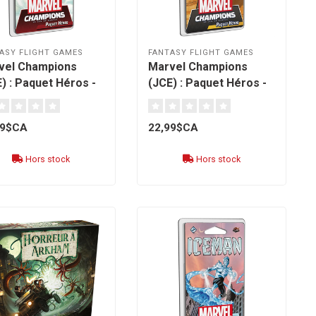
ASY FLIGHT GAMES
FANTASY FLIGHT GAMES
vel Champions
Marvel Champions
) : Paquet Héros -
(JCE) : Paquet Héros -
pool [français]
X-23 [français]
99$CA
22,99$CA
Hors stock
Hors stock