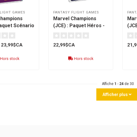
LIGHT GAMES
FANTASY FLIGHT GAMES
FANT
Champions
Marvel Champions
Mar
Paquet Scénario
(JCE) : Paquet Héros -
(JCE
ffon Vert
Jubilee [français]
Iron
]
23,99$CA
22,99$CA
21,
Hors stock
Hors stock
Affiche
1
-
24
de 30
Afficher plus