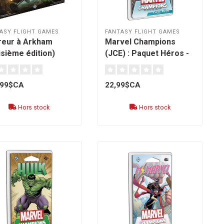
ASY FLIGHT GAMES
FANTASY FLIGHT GAMES
reur à Arkham
Marvel Champions
isième édition)
(JCE) : Paquet Héros -
nçais]
Iceman [français]
,99$CA
22,99$CA
Hors stock
Hors stock