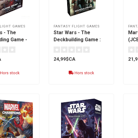
LIGHT GAMES
FANTASY FLIGHT GAMES
FANT
s - The
Star Wars - The
Mar
ding Game -
Deckbuilding Game :
(JCE
Clone Wars
Mandalorian faction
Cap
]
pack [anglais]
[fra
A
24,99$CA
21,
Hors stock
Hors stock