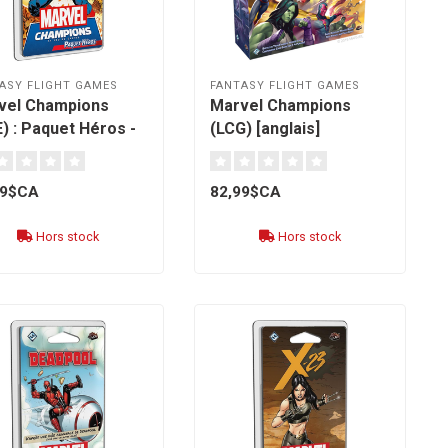
ASY FLIGHT GAMES
FANTASY FLIGHT GAMES
vel Champions
Marvel Champions
) : Paquet Héros -
(LCG) [anglais]
tain America
nçais]
99$CA
82,99$CA
Hors stock
Hors stock