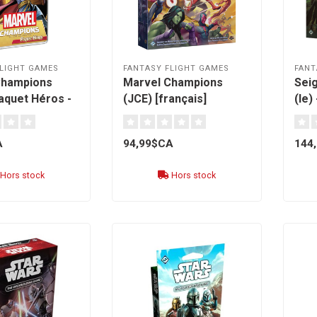
LIGHT GAMES
FANTASY FLIGHT GAMES
FANT
Champions
Marvel Champions
Sei
Paquet Héros -
(JCE) [français]
(le)
 Strange
du M
]
A
94,99$CA
144
Hors stock
Hors stock