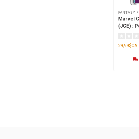
FANTASY F
Marvel 
(JCE) : 
- Le Bou
[français
29,99$CA