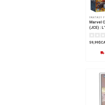
FANTASY F
Marvel 
(JCE) : L
d'Apocal
59,99$C