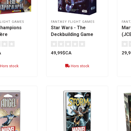
LIGHT GAMES
FANTASY FLIGHT GAMES
FANT
Champions
Star Wars - The
Mar
'ère
Deckbuilding Game
(JCE
ypse [français]
[français]
Dead
A
49,99$CA
29,
Hors stock
Hors stock