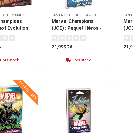
LIGHT GAMES
FANTASY FLIGHT GAMES
FANT
Champions
Marvel Champions
Mar
ext Evolution
(JCE) : Paquet Héros -
(JCE
]
Spider-Ham [français]
Hulk
A
21,99$CA
21,
Hors stock
Hors stock
SOLDES -20%