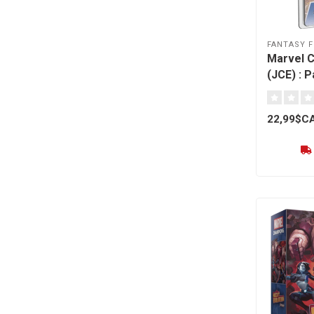
FANTASY F
Marvel 
(JCE) : 
Angel [f
22,99$C