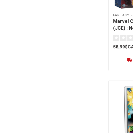
FANTASY F
Marvel 
(JCE) : N
[français
58,99$C