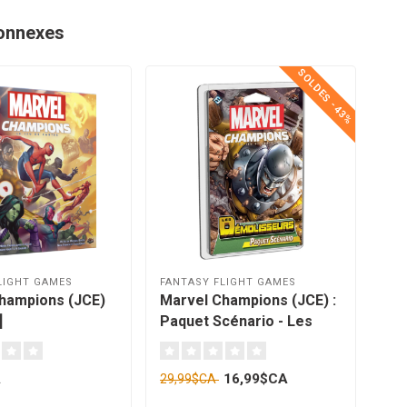
onnexes
SOLDES -43%
LIGHT GAMES
FANTASY FLIGHT GAMES
FAN
hampions (JCE)
Marvel Champions (JCE) :
Mar
]
Paquet Scénario - Les
Paq
Démolisseurs [français]
Bou
A
16,99$CA
29,99$CA
29,