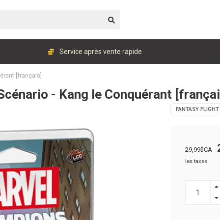
Service après vente rapide
rant [français]
cénario - Kang le Conquérant [françai
FANTASY FLIGHT
29,99$CA
les taxes