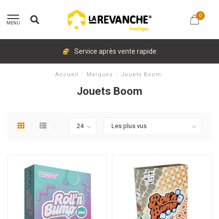
0
MENU
Service après vente rapide
Accueil
/
Marques
/
Jouets Boom
Jouets Boom