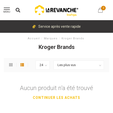
0
MENU
Service après vente rapide
Accueil
/
Marques
/
Kroger Brands
Kroger Brands
Aucun produit n'a été trouvé
CONTINUER LES ACHATS