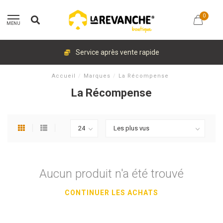
0
MENU
Service après vente rapide
Accueil
/
Marques
/
La Récompense
La Récompense
Aucun produit n'a été trouvé
CONTINUER LES ACHATS