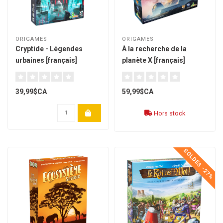
ORIGAMES
ORIGAMES
Cryptide - Légendes
À la recherche de la
urbaines [français]
planète X [français]
39,99$CA
59,99$CA
Hors stock
SOLDES -27%