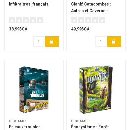
Infiltraîtres [français]
Clank! Catacombes :
Antres et Cavernes
Oubliées [français]
38,99$CA
49,99$CA
ORIGAMES
ORIGAMES
En eaux troubles
Écosystème - Forêt