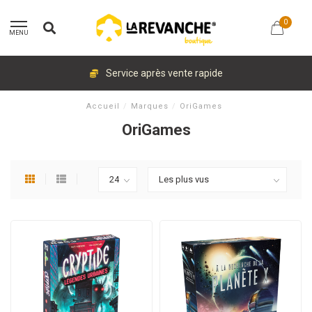
0
MENU
Service après vente rapide
Accueil
/
Marques
/
OriGames
OriGames