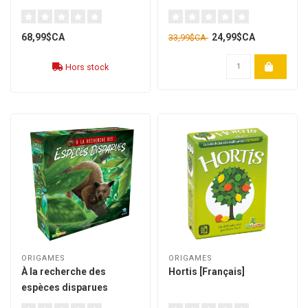
68,99$CA
24,99$CA
33,99$CA
Hors stock
ORIGAMES
ORIGAMES
À la recherche des
Hortis [Français]
espèces disparues
[français]