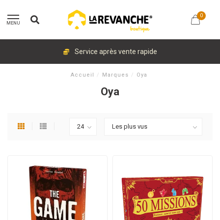
0
MENU
Service après vente rapide
Accueil
/
Marques
/
Oya
Oya