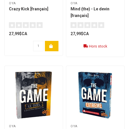
OYA
OYA
Crazy Kick [français]
Mind (the) - Le devin
[français]
27,99$CA
27,99$CA
Hors stock
OYA
OYA