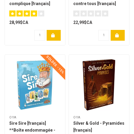
complique [français]
contre tous [français]
28,99$CA
22,99$CA
SOLDES -15%
OYA
OYA
Sire Sire [français]
Silver & Gold - Pyramides
**Boîte endommagée -
[français]