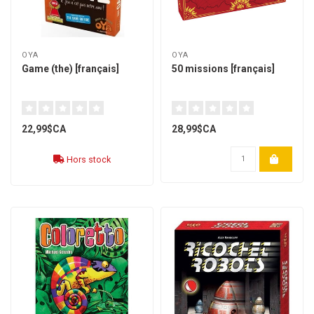
OYA
OYA
Game (the) [français]
50 missions [français]
22,99$CA
28,99$CA
Hors stock