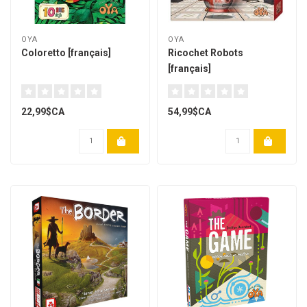
OYA
OYA
Coloretto [français]
Ricochet Robots
[français]
22,99$CA
54,99$CA