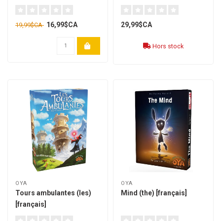
01**
16,99$CA
29,99$CA
19,99$CA
Hors stock
OYA
OYA
Tours ambulantes (les)
Mind (the) [français]
[français]